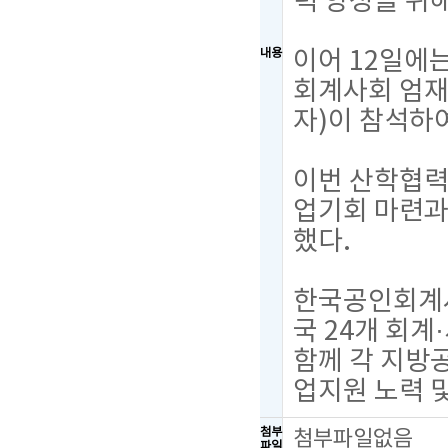
력 양성을 위
이어 12일에
내용
회계사회 엄재
자)이 참석하
이번 산학협력
업기회 마련과
했다.
한국공인회계사
국 24개 회
함께 각 지방
업지원 노력 
첨부
첨부파일없음
파일