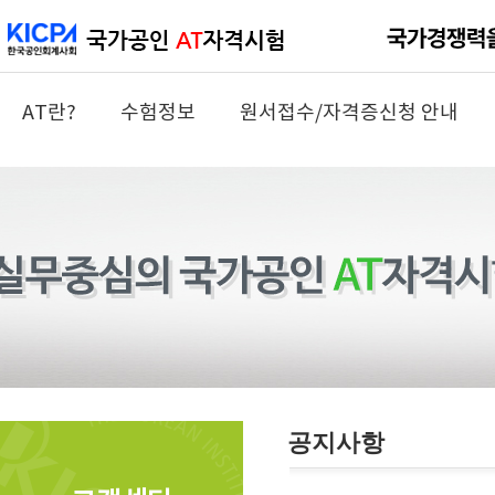
AT란?
수험정보
원서접수/자격증신청 안내
공지사항