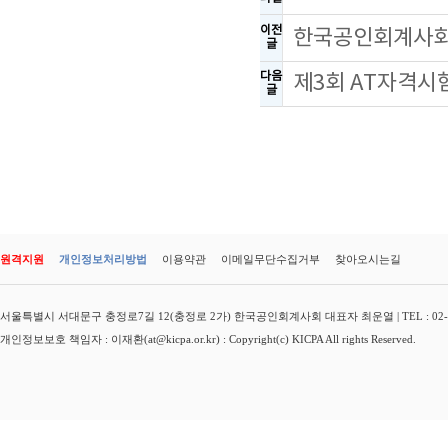
이전
한국공인회계사회-
글
다음
제3회 AT자격시
글
원격지원
개인정보처리방법
이용약관
이메일무단수집거부
찾아오시는길
서울특별시 서대문구 충정로7길 12(충정로 2가) 한국공인회계사회 대표자 최운열 | TEL : 02-3149-
개인정보보호 책임자 : 이재환(at@kicpa.or.kr) : Copyright(c) KICPA All rights Reserved.