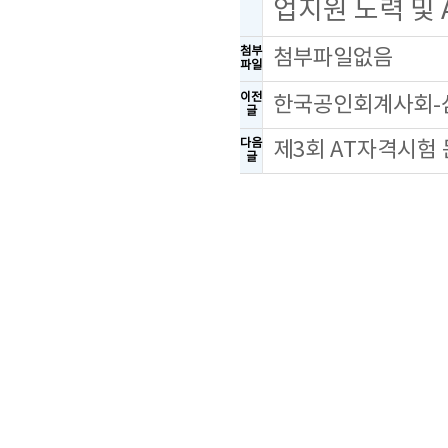
업지원 노력 및
첨부
첨부파일없음
파일
이전
한국공인회계사회-삼
글
다음
제3회 AT자격시험
글