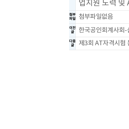
업지원 노력 및
첨부
첨부파일없음
파일
이전
한국공인회계사회-삼
글
다음
제3회 AT자격시험
글