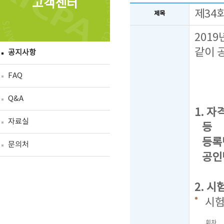
고객센터
제34
제목
201
같이 
공지사항
FAQ
Q&A
1. 자격
자료실
등 급 
등록번호
문의처
공인번
2. 시
시
회차