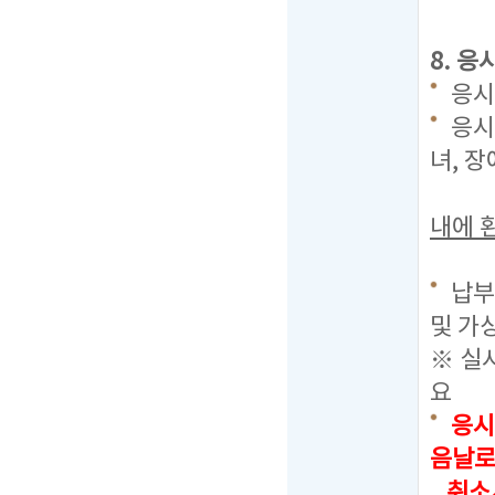
8. 응
응시료
응시
녀, 
내에 
납부
및 가
※ 실
요
응시
음날로
취소시