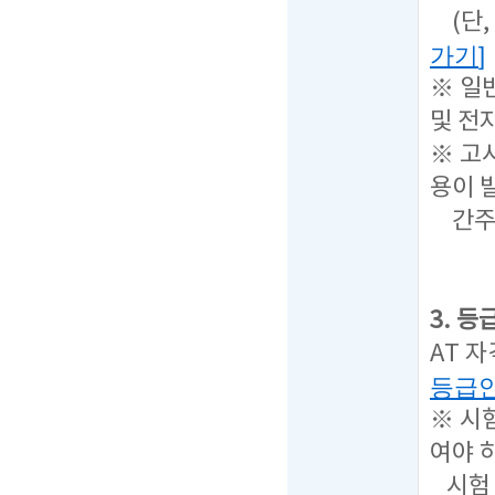
(단,
가기
]
※ 일
및 전
※ 고
용이 
간주하
3. 
AT 
등급
※ 시
여야 
시험 