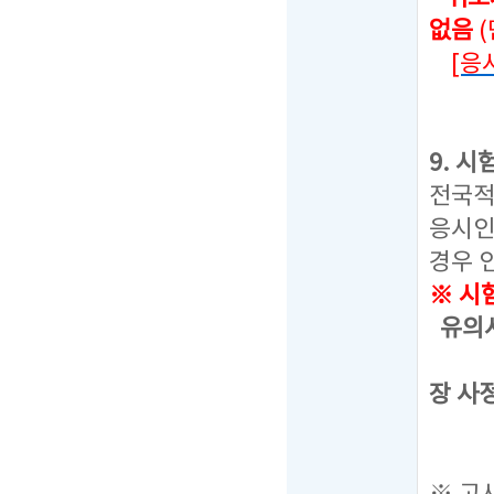
없음
[응
9. 
전국적
응시인
경우 
※ 시
유의사
선택된
장 사
통합
응시원