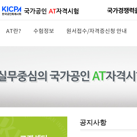
AT란?
수험정보
원서접수/자격증신청 안내
공지사항