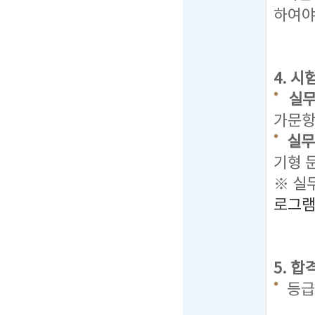
하여야
4. 
실무
가문항 
실무
기형 
※ 실
로그
5. 
등급