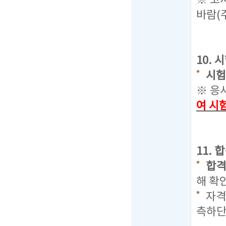
※ 고
바람(
10.
시험장
※ 응
여 시
11.
합격자
해 확
자격
측하단