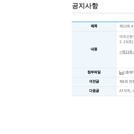
공지사항
제목
제33회 
이의신청 
2. 23(
내용
<제33회
첨부파일
(홈페이
이전글
제6회 완
다음글
AT자격,