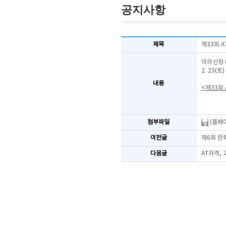
공지사항
제목
제33회 
이의신청 
2. 23(
내용
<제33회
첨부파일
(홈페이
이전글
제6회 완
다음글
AT자격,