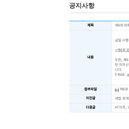
공지사항
제목
제6회 완
금일 시행
<제6회 
내용
또한, 제
된 이의신
니다.
E-Mail :
a
첨부파일
제6회 
이전글
세법·회계
다음글
AT자격,