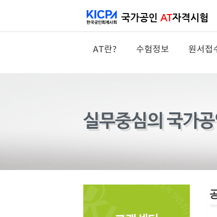
AT란?
수험정보
원서접