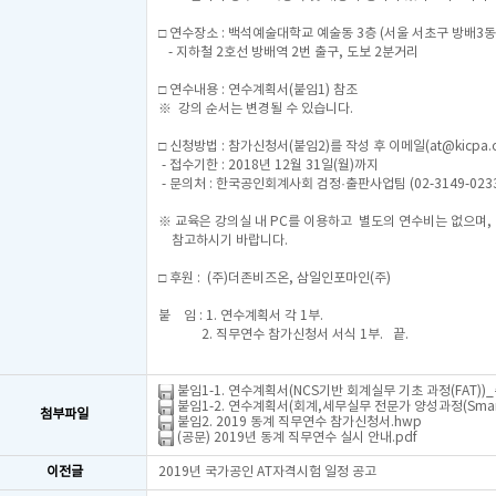
□ 연수장소 : 백석예술대학교 예술동 3층 (서울 서초구 방배3동
- 지하철 2호선 방배역 2번 출구, 도보 2분거리
□ 연수내용 : 연수계획서(붙임1) 참조
※ 강의 순서는 변경될 수 있습니다.
□ 신청방법 : 참가신청서(붙임2)를 작성 후 이메일(
at@kicpa.o
- 접수기한 : 2018년 12월 31일(월)까지
- 문의처 : 한국공인회계사회 검정·출판사업팀 (02-3149-023
※ 교육은 강의실 내 PC를 이용하고 별도의 연수비는 없으며,
참고하시기 바랍니다.
□ 후원 : (주)더존비즈온, 삼일인포마인(주)
붙 임 : 1. 연수계획서 각 1부.
2. 직무연수 참가신청서 서식 1부. 끝.
붙임1-1. 연수계획서(NCS기반 회계실무 기초 과정(FAT))_
붙임1-2. 연수계획서(회계,세무실무 전문가 양성과정(Smar
첨부파일
붙임2. 2019 동계 직무연수 참가신청서.hwp
(공문) 2019년 동계 직무연수 실시 안내.pdf
이전글
2019년 국가공인 AT자격시험 일정 공고