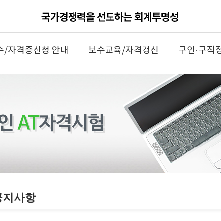
수/자격증신청 안내
보수교육/자격갱신
구인·구직
공지사항