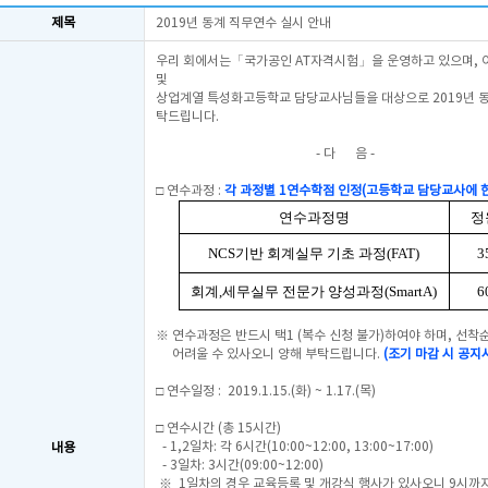
제목
2019년 동계 직무연수 실시 안내
우리 회에서는「국가공인 AT자격시험」을 운영하고 있으며, 
및
상업계열 특성화고등학교 담당교사님들을 대상으로 2019년 동
탁드립니다.
- 다 음 -
□ 연수과정 :
각 과정별 1연수학점 인정(고등학교 담당교사에 
연수과정명
정
NCS기반 회계실무 기초 과정(FAT)
3
회계,세무실무 전문가 양성과정(SmartA)
6
※ 연수과정은 반드시 택1 (복수 신청 불가)하여야 하며, 선
어려울 수 있사오니 양해 부탁드립니다.
(조기 마감 시 공지
□ 연수일정 : 2019.1.15.(화) ~ 1.17.(목)
□ 연수시간 (총 15시간)
- 1,2일차: 각 6시간(10:00~12:00, 13:00~17:00)
내용
- 3일차: 3시간(09:00~12:00)
※ 1일차의 경우 교육등록 및 개강식 행사가 있사오니 9시까