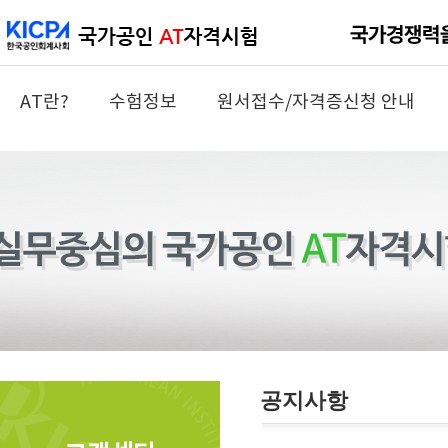
AT란?
수험정보
원서접수/자격증신청 안내
공지사항