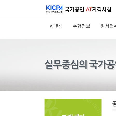
AT란?
수험정보
원서접