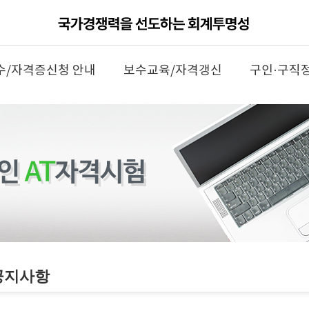
수/자격증신청 안내
보수교육/자격갱신
구인·구직
공지사항