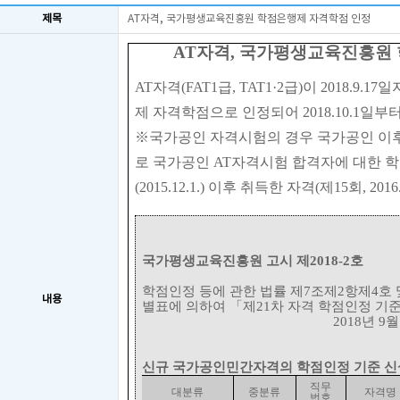
제목
AT자격, 국가평생교육진흥원 학점은행제 자격학점 인정
AT
자격
,
국가평생교육진흥원 
AT
자격
(FAT1
급
, TAT1·2
급
)
이 20
18.9.17일
제 자격학점으로 인정되어
2018.10.1일
부터
※국가공인 자격시험의 경우 국가공인 이
로 국가공인 AT
자격시험 합격자에 대한 
(2015.12.1.)
이후 취득한 자격(제15회, 2016
국가평생교육진흥원 고시 제
2018-2
호
학점인정 등에 관한 법률 제
7
조제
2
항제
4
호 
내용
별표에 의하여
「
제
21
차 자격 학점인정 기
2018
년
9
신규 국가공인민간자격의 학점인정 기준 신
직무
대분류
중분류
자격명
번호