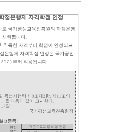
학점은행제 자격학점 인정
자로 국가평생교육진흥원의 학점은행
 시행됩니다
.
후 취득한 자격부터 학점이 인정되므
학점은행제 자격학점 인정은 국가공인
.2.27.) 부터 적용됩니다.
및 동법시행령 제
9
조제
2
항
,
제
11
조의
준
」
을 다음과 같이 고시한다
.
월
17
일
국가평생교육진흥원장
설
[3
종목
]
표준교육과정 해당 전공
인정
학점