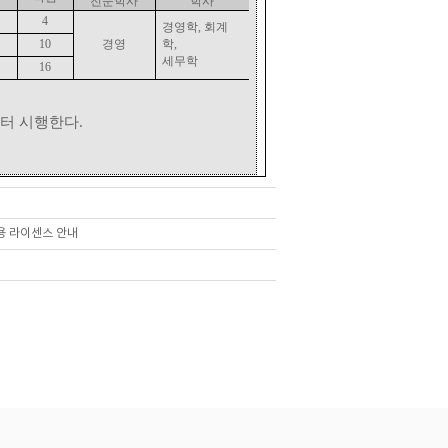
전문학사
학사
4
경영학
,
회계
10
경영
학
,
세무학
16
터 시행한다
.
용 라이센스 안내