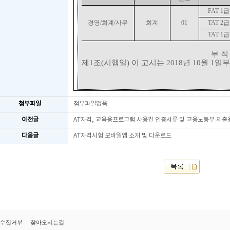
FAT 1
급
경영
/
회계
/
사무
회계
01
TAT 2
급
TAT 1
급
부 칙
제
1
조
(
시행일
)
이 고시는
2018
년
10
월
1
일부
첨부파일
첨부파일없음
이전글
AT자격, 교육용프로그램 사용권 인증서류 및 고용노동부 제출
다음글
AT자격시험 모바일앱 소개 및 다운로드
수집거부
찾아오시는길