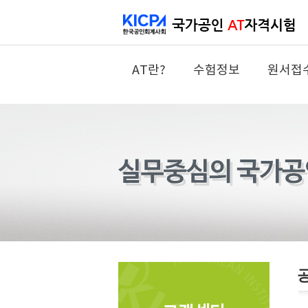
AT란?
수험정보
원서접