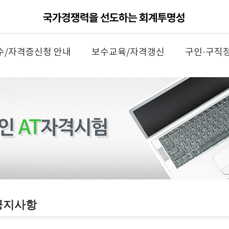
수/자격증신청 안내
보수교육/자격갱신
구인·구직
공지사항