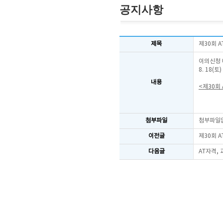
공지사항
제목
제30회 
이의신청 
8. 18(
내용
<제30회
첨부파일
첨부파일
이전글
제30회 
다음글
AT자격,