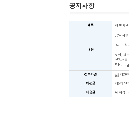
공지사항
제목
제30회 
금일 시행
<제30회
내용
또한, 제
신청서를 
E-Mail :
a
첨부파일
제30회
이전글
제5회 완
다음글
AT자격,