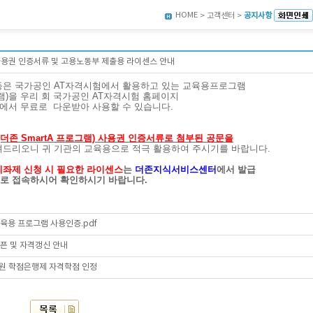
HOME
> 고객센터 >
공지사항
사용권 인증서류 및 고용노동부 제출용 라이센스 안내
 등은 국가공인 AT자격시험에서 활용하고 있는 교육용프로그램
그램)을 우리 회 국가공인 AT자격시험 홈페이지
)에서 무료로
다운받아 사용할 수 있습니다.
존 SmartA 프로그램) 사용권 인증서류로
첨부된 공문을
려드리오니 귀 기관의 교육용으로 적극 활용하여 주시기를 바랍니다.
좌제 신청 시 필요한 라이센스
는
더존지식서비스센터
에서 발급
로 접속하시어 확인하시기 바랍니다.
교육용 프로그램 사용인증.pdf
픈 및 자격갱신 안내
원 학점은행제 자격학점 인정