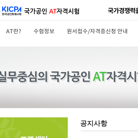
AT란?
수험정보
원서접수/자격증신청 안내
공지사항