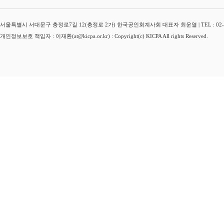
서울특별시 서대문구 충정로7길 12(충정로 2가) 한국공인회계사회 대표자 최운열 | TEL : 02-3149-
개인정보보호 책임자 : 이재환(at@kicpa.or.kr) : Copyright(c) KICPA All rights Reserved.