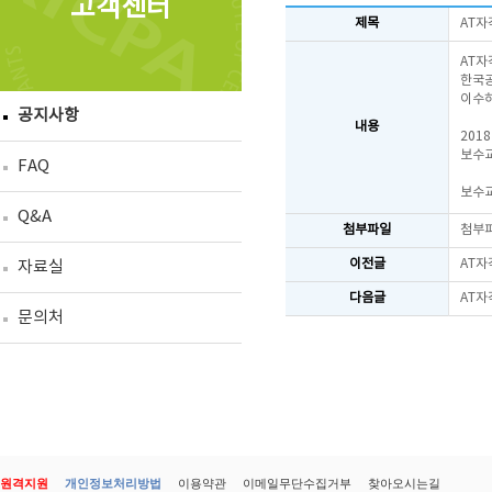
고객센터
제목
AT자
AT자
한국공
이수하
공지사항
내용
201
보수교
FAQ
보수교
Q&A
첨부파일
첨부
이전글
AT자
자료실
다음글
AT자
문의처
원격지원
개인정보처리방법
이용약관
이메일무단수집거부
찾아오시는길