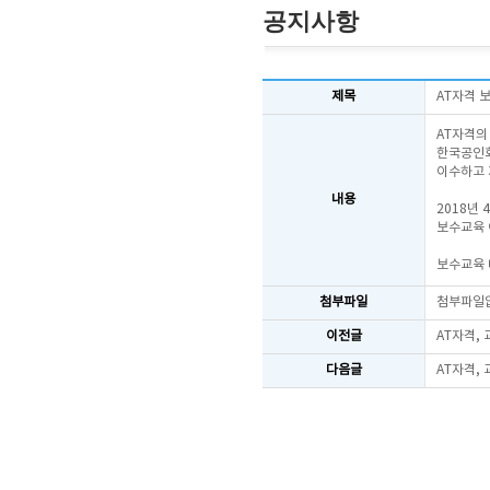
공지사항
제목
AT자격 
AT자격의
한국공인회
이수하고 
내용
2018년
보수교육 
보수교육 
첨부파일
첨부파일
이전글
AT자격,
다음글
AT자격,