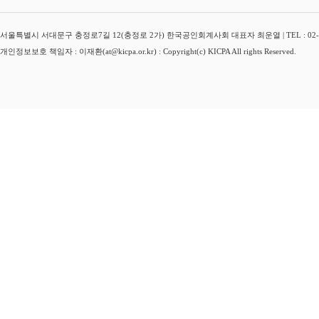
서울특별시 서대문구 충정로7길 12(충정로 2가) 한국공인회계사회 대표자 최운열 | TEL : 02-3149-
개인정보보호 책임자 : 이재환(at@kicpa.or.kr) : Copyright(c) KICPA All rights Reserved.