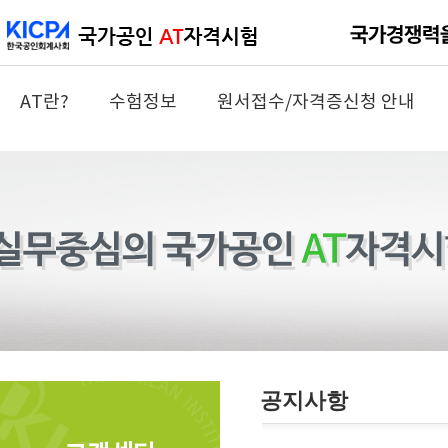
AT란?
수험정보
원서접수/자격증신청 안내
공지사항