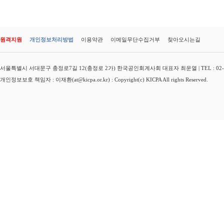
원격지원
개인정보처리방법
이용약관
이메일무단수집거부
찾아오시는길
서울특별시 서대문구 충정로7길 12(충정로 2가) 한국공인회계사회 대표자 최운열 | TEL : 02-3149-
개인정보보호 책임자 : 이재환(at@kicpa.or.kr) : Copyright(c) KICPA All rights Reserved.