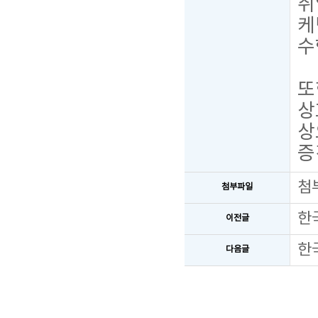
취
케
수
또
상
상
증
첨
첨부파일
한
이전글
한
다음글