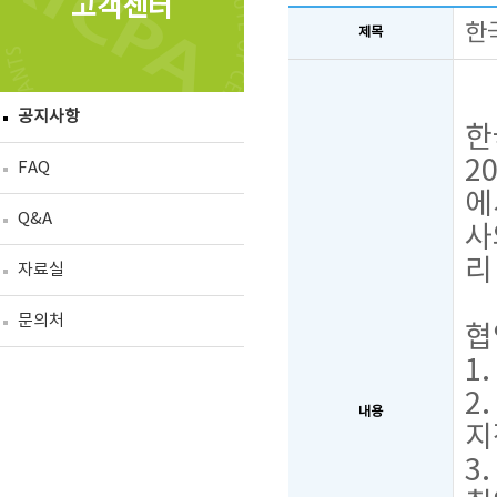
고객센터
한
제목
공지사항
한
2
FAQ
에
Q&A
사
리
자료실
문의처
협
1
2
내용
지
3