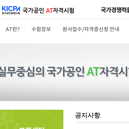
AT란?
수험정보
원서접수/자격증신청 안내
공지사항