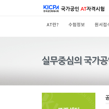
AT란?
수험정보
원서접