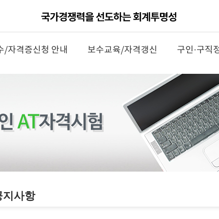
수/자격증신청 안내
보수교육/자격갱신
구인·구직
공지사항