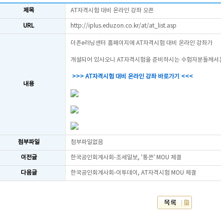
제목
AT자격시험 대비 온라인 강좌 오픈
URL
http://iplus.eduzon.co.kr/at/at_list.asp
더존e러닝센터 홈페이지에 AT자격시험 대비 온라인 강좌가
개설되어 있사오니 AT자격시험을 준비하시는 수험자분들께서
>>> AT자격시험 대비 온라인 강좌 바로가기 <<<
내용
첨부파일
첨부파일없음
이전글
한국공인회계사회-조세일보, '통큰' MOU 체결
다음글
한국공인회계사회-이투데이, AT자격시험 MOU 체결