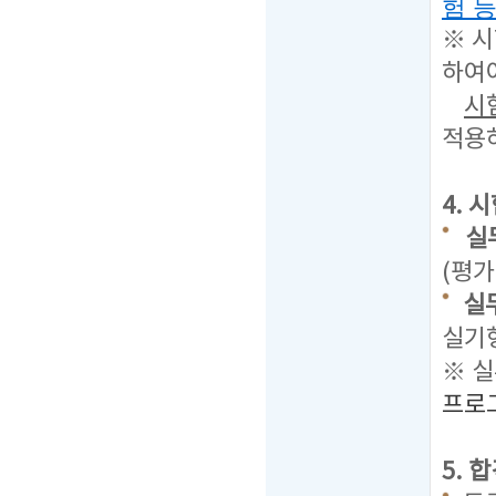
험 
※ 
하여
시험
적용
4. 
실
(평가
실
실기
※ 실
프로그
5. 