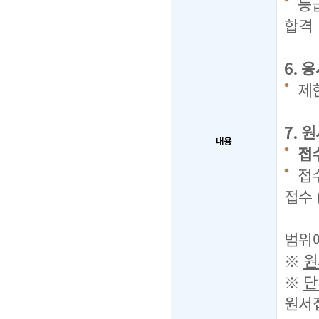
등급
합격
6. 
제
7. 
내용
접수
접수
접수 
2개
범위에
※
원
※
단
원서접