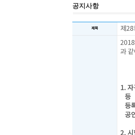
공지사항
제2
제목
201
과 같
1. 자
등 급 
등록번
공인번
2. 