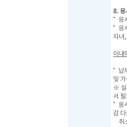
8. 
응시
응시
자녀
이내
납부
및 가
※ 
서 필
응시
감 
취소