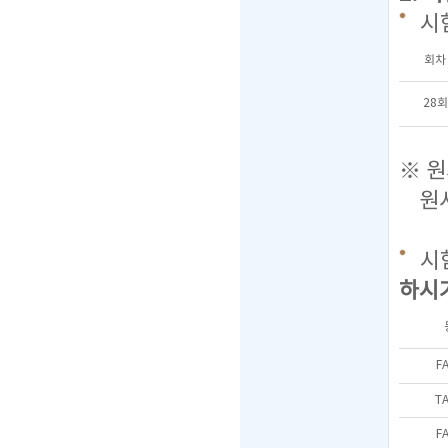
시
회차
28회
※ 원
원서접
시
하시기
F
T
F