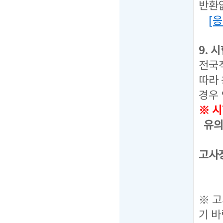
반환
[
9. 
전국
따라
경우
※ 
유의
선택
고사
통합
응시
※ 
기 바