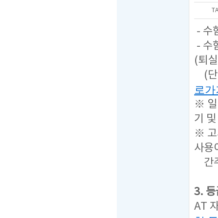
T
- 수
- 수
(퇴실
(단
로가
※ 
기 및
※ 고
사용
간주
3. 
AT 