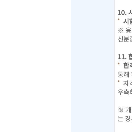
10.
시험
※ 
신분
11.
합격
통해
자격
우측
탭을
※ 
는 