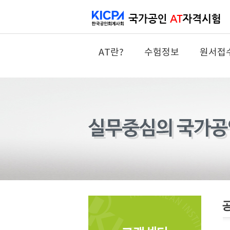
AT란?
수험정보
원서접