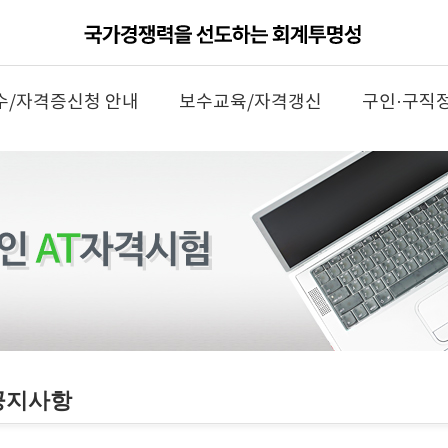
수/자격증신청 안내
보수교육/자격갱신
구인·구직
공지사항