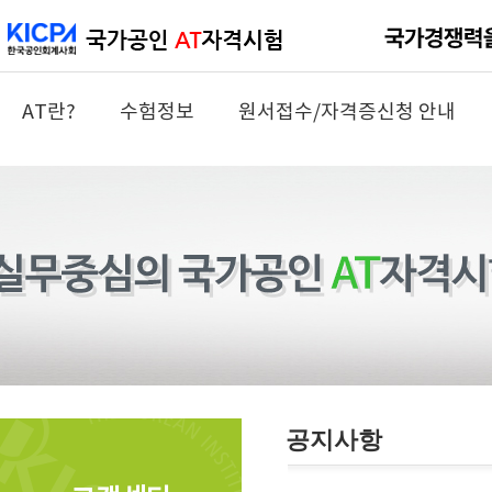
AT란?
수험정보
원서접수/자격증신청 안내
공지사항