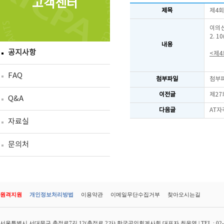
고객센터
제목
제4회
이의신
2. 
내용
공지사항
<제4
FAQ
첨부파일
첨부
이전글
제27
Q&A
다음글
AT자
자료실
문의처
원격지원
개인정보처리방법
이용약관
이메일무단수집거부
찾아오시는길
서울특별시 서대문구 충정로7길 12(충정로 2가) 한국공인회계사회 대표자 최운열 | TEL : 02-3149-