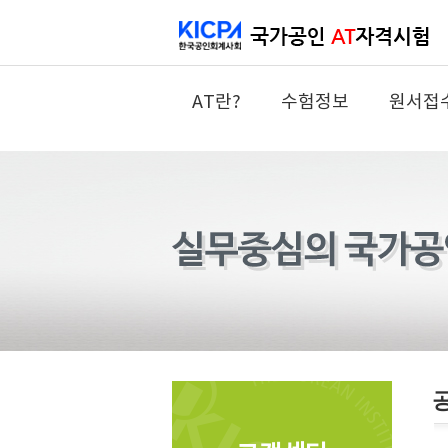
AT란?
수험정보
원서접