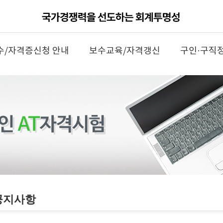
수/자격증신청 안내
보수교육/자격갱신
구인·구직
공지사항