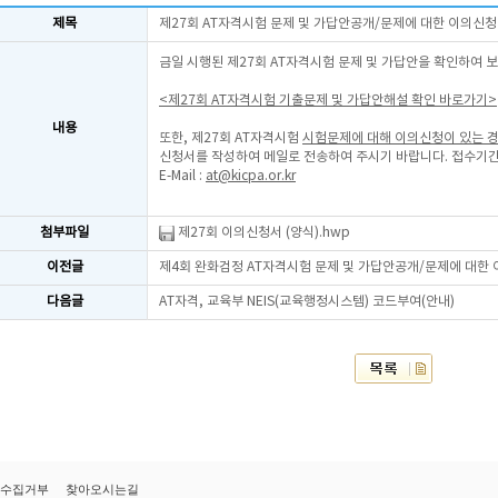
제목
제27회 AT자격시험 문제 및 가답안공개/문제에 대한 이의신청
금일 시행된 제27회 AT자격시험 문제 및 가답안을 확인하여 
<제27회 AT자격시험 기출문제 및 가답안해설 확인 바로가기>
내용
또한, 제27회 AT자격시험
시험문제에 대해 이의신청이 있는 
신청서를 작성하여 메일로 전송하여 주시기 바랍니다. 접수기간
E-Mail :
at@kicpa.or.kr
첨부파일
제27회 이의신청서 (양식).hwp
이전글
제4회 완화검정 AT자격시험 문제 및 가답안공개/문제에 대한
다음글
AT자격, 교육부 NEIS(교육행정시스템) 코드부여(안내)
수집거부
찾아오시는길