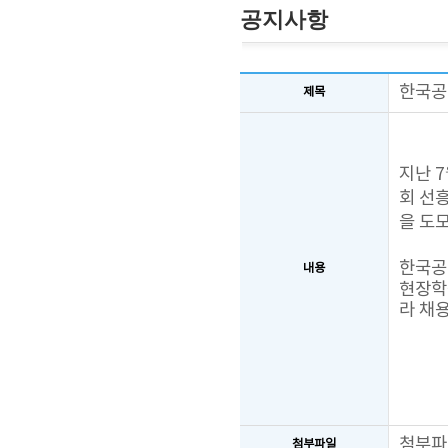
공지사항
한국공
제목
지난 
회 선
을 도
한국공
내용
현장학
라 채
첨부파
첨부파일