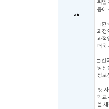
취업 
등에 
내용
□ 
과정
과적
더욱 
□ 
당진
정보
※ 
학교
을 체