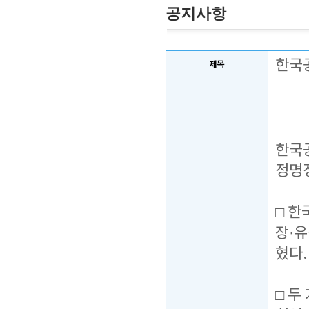
공지사항
한국
제목
한국
정명
□ 
장·유
혔다.
□ 두