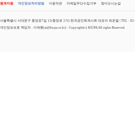
원격지원
개인정보처리방법
이용약관
이메일무단수집거부
찾아오시는길
서울특별시 서대문구 충정로7길 12(충정로 2가) 한국공인회계사회 대표자 최운열 | TEL : 02-3149-
개인정보보호 책임자 : 이재환(at@kicpa.or.kr) : Copyright(c) KICPA All rights Reserved.