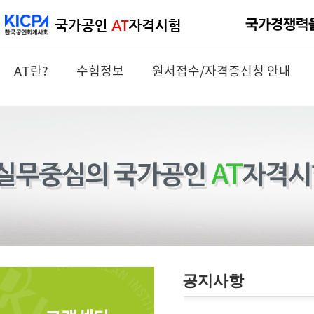
AT란?
수험정보
원서접수/자격증신청 안내
공지사항