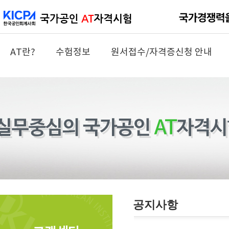
AT란?
수험정보
원서접수/자격증신청 안내
공지사항