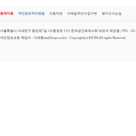
원격지원
개인정보처리방법
이용약관
이메일무단수집거부
찾아오시는길
서울특별시 서대문구 충정로7길 12(충정로 2가) 한국공인회계사회 대표자 최운열 | TEL : 02-3149-
개인정보보호 책임자 : 이재환(at@kicpa.or.kr) : Copyright(c) KICPA All rights Reserved.