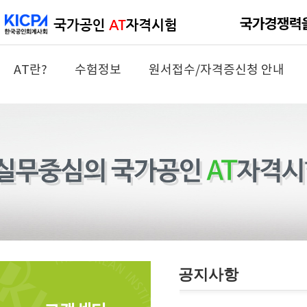
AT란?
수험정보
원서접수/자격증신청 안내
공지사항