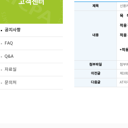
고객센터
제목
신용카
목 
적용
공지사항
적용
내용
FAQ
적
*
Q&A
첨부파일
첨부
자료실
이전글
제3회
문의처
다음글
AT자