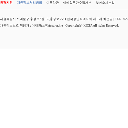
원격지원
개인정보처리방법
이용약관
이메일무단수집거부
찾아오시는길
서울특별시 서대문구 충정로7길 12(충정로 2가) 한국공인회계사회 대표자 최운열 | TEL : 02-3149-
개인정보보호 책임자 : 이재환(at@kicpa.or.kr) : Copyright(c) KICPA All rights Reserved.