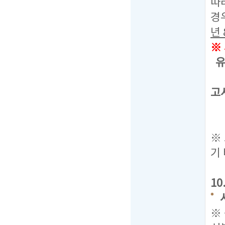
따
경
년
※
유
선
고
통
응
※
기
1
※