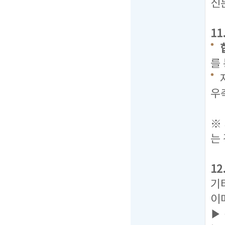
신
1
를
우
탭
※
는
12
기
이
▶ 