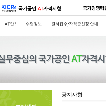
AT란?
수험정보
원서접수/자격증신청 안내
공지사항