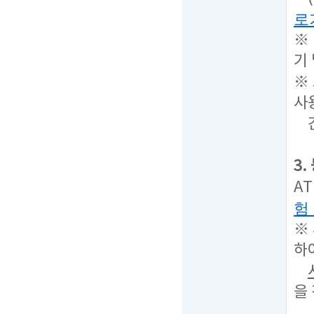
로
※
기
※
사
간
3
A
험
※
하
을