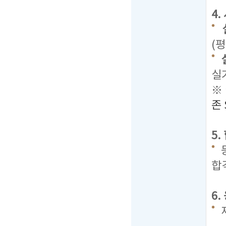
4
(평
실
※
존 
5
합
6