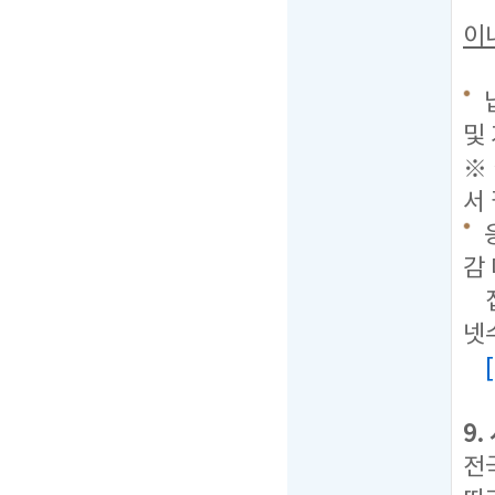
이
및
※
서
감
접
넷
9
전