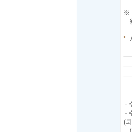
※ 
원서
-
-
(퇴
(