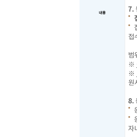
7
내용
접
2
범
※
※
원
8
응
자