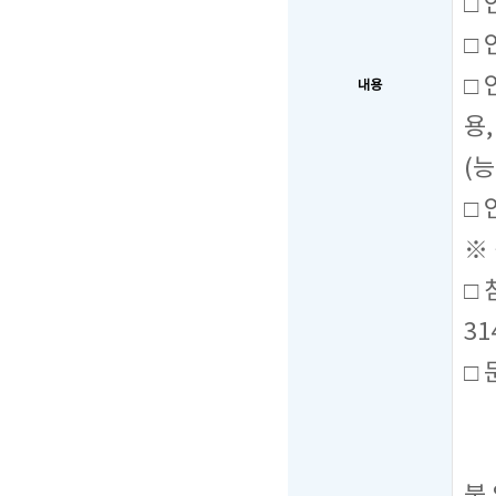
□
□ 
□
내용
용
(
□
※
□ 
31
□ 