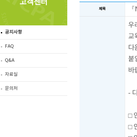
고객센터
『
제목
우
공지사항
교
FAQ
다
붙
Q&A
바
자료실
문의처
- 
□
□ 