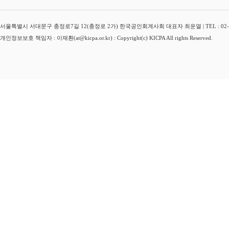
서울특별시 서대문구 충정로7길 12(충정로 2가) 한국공인회계사회 대표자 최운열 | TEL : 02-3149-
개인정보보호 책임자 : 이재환(at@kicpa.or.kr) : Copyright(c) KICPA All rights Reserved.