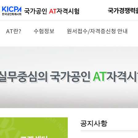
AT란?
수험정보
원서접수/자격증신청 안내
공지사항