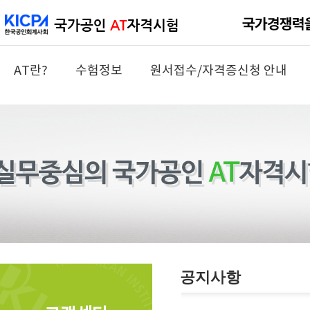
AT란?
수험정보
원서접수/자격증신청 안내
공지사항