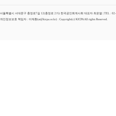
서울특별시 서대문구 충정로7길 12(충정로 2가) 한국공인회계사회 대표자 최운열 | TEL : 02-3149-
개인정보보호 책임자 : 이재환(at@kicpa.or.kr) : Copyright(c) KICPA All rights Reserved.