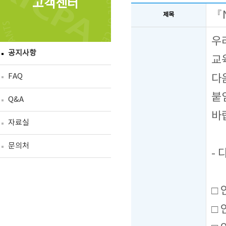
고객센터
『
제목
우
공지사항
교
FAQ
다
붙
Q&A
바
자료실
문의처
- 
□
□ 