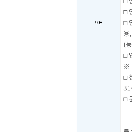
□
□ 
□
내용
용
(
□
※
□ 
31
□ 