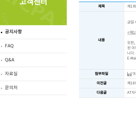
고객센터
제목
제1회
금일 
공지사항
<제1
내용
또한,
FAQ
된 이
니다.
E-Mai
Q&A
자료실
첨부파일
이
이전글
제18
문의처
다음글
AT자