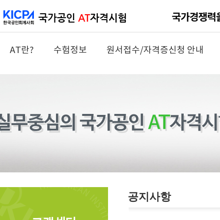
AT란?
수험정보
원서접수/자격증신청 안내
공지사항