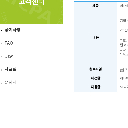
고객센터
제목
제1회
금일 
공지사항
<제1
내용
또한,
FAQ
된 이
니다.
E-Mai
Q&A
자료실
첨부파일
이
이전글
제18
문의처
다음글
AT자