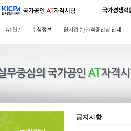
AT란?
수험정보
원서접수/자격증신청 안내
공지사항