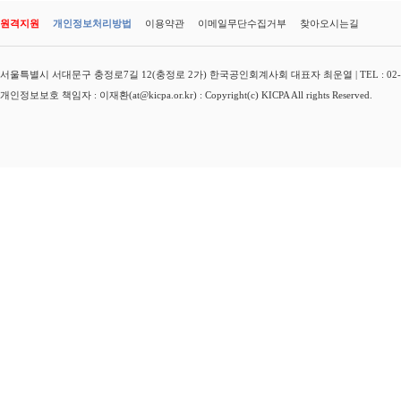
원격지원
개인정보처리방법
이용약관
이메일무단수집거부
찾아오시는길
서울특별시 서대문구 충정로7길 12(충정로 2가) 한국공인회계사회 대표자 최운열 | TEL : 02-3149-
개인정보보호 책임자 : 이재환(at@kicpa.or.kr) : Copyright(c) KICPA All rights Reserved.