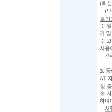
(퇴실
(단
로가
※ 
기 및
※ 고
사용
간주
3. 
AT 
험 
※ 
하여
시험