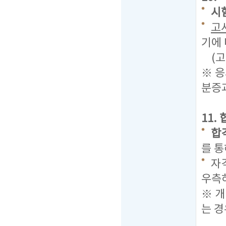
시험
고사
기에 
(고사
※ 
분증과
11.
합격
를 통
자격
우측
※ 
는 