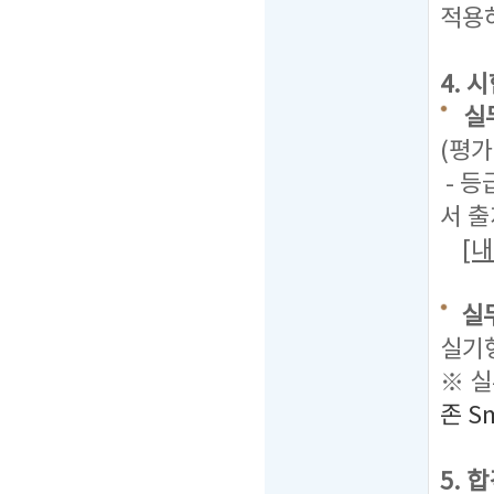
적용
4. 
실
(평가
- 등
서 출
[
실
실기
※ 실
존 Sm
5. 