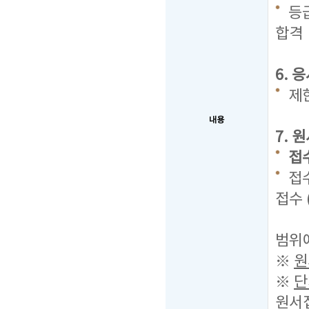
등급
합격
6. 
제
내용
7. 
접수
접수
접수 
2개
범위에
※
원
※
단
원서접