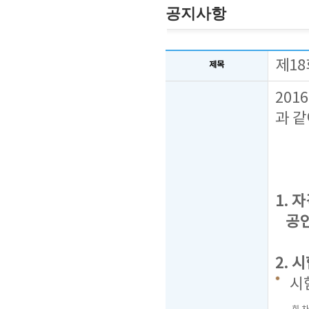
공지사항
제1
제목
201
과 같
1. 자
공인번
2. 
시