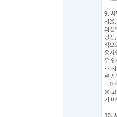
9. 
서울,
의정부
당진,
적으
응시
우 
※ 
로 시
이루
※ 
기 바
10.