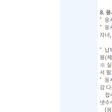
8. 
응시
응시
자녀
(
납부
용(체
※ 
서 필
응시
감 다
접수마
넷수
[