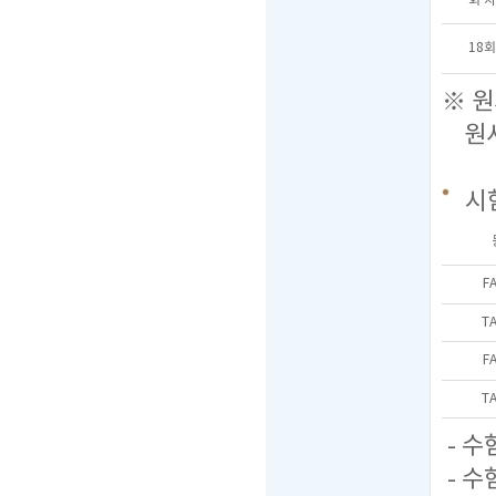
회 차
18회
※ 원
원서접
시
F
T
F
T
- 수
- 수