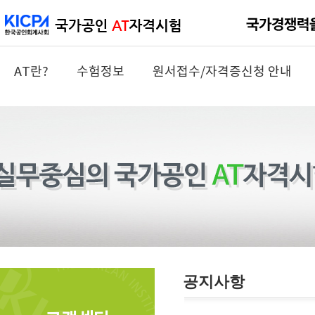
AT란?
수험정보
원서접수/자격증신청 안내
공지사항