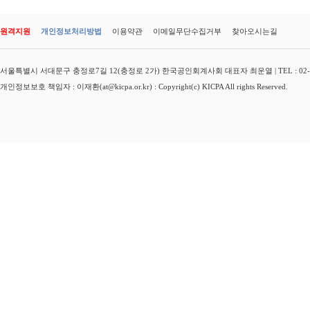
원격지원
개인정보처리방법
이용약관
이메일무단수집거부
찾아오시는길
서울특별시 서대문구 충정로7길 12(충정로 2가) 한국공인회계사회 대표자 최운열 | TEL : 02-3149-
개인정보보호 책임자 : 이재환(at@kicpa.or.kr) : Copyright(c) KICPA All rights Reserved.