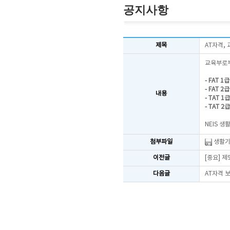
공지사항
제목
AT자격,
교육부로부
- FAT 1급
- FAT 2급
내용
- TAT 1급
- TAT 2급
NEIS 
첨부파일
생활기
이전글
[중요] 
다음글
AT자격 