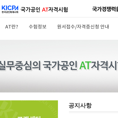
AT란?
수험정보
원서접수/자격증신청 안내
공지사항