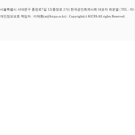
서울특별시 서대문구 충정로7길 12(충정로 2가) 한국공인회계사회 대표자 최운열 | TEL : 02-3149-
개인정보보호 책임자 : 이재환(at@kicpa.or.kr) : Copyright(c) KICPA All rights Reserved.