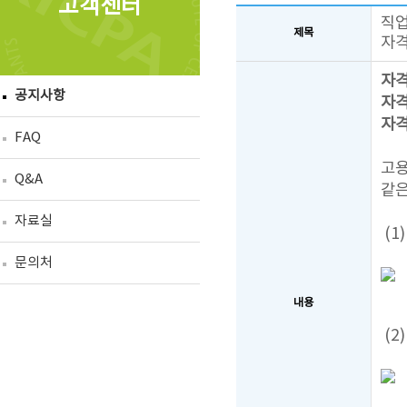
고객센터
직업
제목
자격
자격명
공지사항
자격
자격
FAQ
고용
Q&A
같은
자료실
(1
문의처
내용
(2