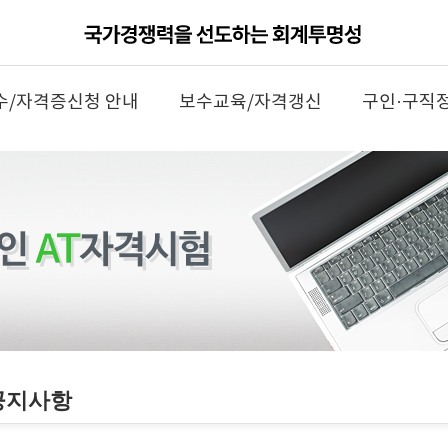
수/자격증신청 안내
보수교육/자격갱신
구인·구직
공지사항