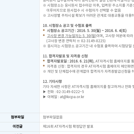
응시원서 접수결과에 따라 응시인원이 일정 인원에 미달하는 
※ 시험장소는 응시원서 접수마감 이후, 입력된 주소지를 기준
이루어지므로 원서접수 시 수험자가 선택할 수 없음
※ 고사장별 주차시설 확보가 어려운 관계로 대중교통을 이용하
10. 시험장소 공고 및 수험표 출력
시험장소 공고기간 : 2016. 5. 30(월) ~ 2016. 6. 4(토)
고사장 변경 가능일자는 5. 30(월)
이며, 고사장 여분에 따라
(고사장 변경 연락처 ☏ 02-3149-0225)
※ 응시자는 시험장소 공고기간 내 수험표 출력하여 시험당일 
11. 합격자발표 및 자격증 신청
합격자발표일 : 2016. 6. 21(화)
,
AT자격시험 홈페이지를 통
자격증 신청 : 합격자의 경우 AT자격시험 홈페이지 메인화
※ 개인 및 단체접수에 관계없이 합격자가 자격증발급신청을 
12. 기타사항
기타 자세한 사항은 AT자격시험 홈페이지를 참고하거나 전화 
▶ 전화 : 02-3149-0222~5
▶ 이메일 :
at@kicpa.or.kr
첨부파일
첨부파일없음
이전글
제16회 AT자격시험 확정답안 발표