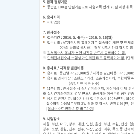
5. 합격 결정기준
등급별 100점 만점기준으로 시험과목 합계
70점 이상 취득
6. 응시자격
제한없음
7. 원서접수
접수기간 : 2016. 5. 4(수) ~ 2016. 5. 16(월)
접수방법 : AT자격시험 홈페이지로 접속하여 개인 및 단체별
2개의 등급을 응시하는 경우 시험시간이 겹치지 않는 
※
원서접수시 응시자 본인 사진을 반드시 등록하여야 함.
※
단체원서접수시 수험생 개인회원 ID로 등록하여야 함.
(단체
8. 응시료 / 자격증 발급비용
응시료 : 등급별 각 20,000원 / 자격증 발급비용 : 각 5,00
응시료 면제대상 : 소년소녀가장, 조손가정자녀, 북한이탈
(증빙서류 제출 필수)
납부방법 : 원서접수 시 실시간계좌이체, 가상계좌 이체 및 
※ 실시간계좌이체의 경우 반드시 출금계좌 예금주의 공인인증
응시료 반환기준: 접수기간내 접수취소시 100%반환, 접수
접수마감 다음날로부터 3일 경과 후 취소시 반환없음 (단, 
[응시수수료 반환 기준 바로가기]
9. 시험장소
서울, 부산, 대구, 광주, 대전, 인천, 울산, 부천, 수원, 안산, 일
경주, 포항, 창원, 진주, 전주, 익산, 군산, 여수, 목포 등 