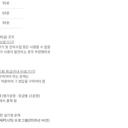
90분
60분
90분
퇴실) 조치
 바로가기
]
기 및 전자수첩 등은 사용할 수 없음
화기 사용이 발견되는 경우 부정행위로
시험 등급안내 바로가기
]
구하여야 하는 문제는
 적용하여 그 정답을 구하여야 함
 (평가문항 : 등급별 15문항)
에서 출제 됨
용한 실기형 문제
iPLUS)
프로그램
(2016년 버전)
A(