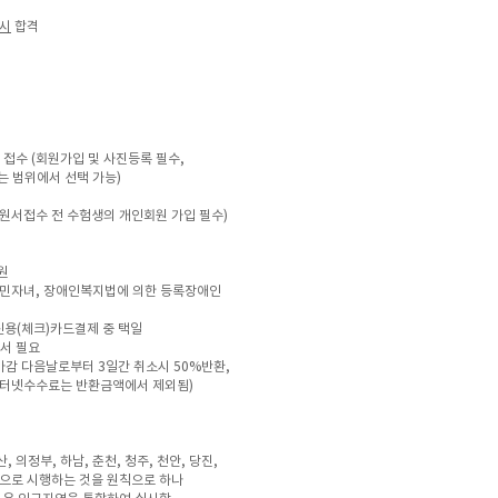
 시
합격
 접수 (회원가입 및 사진등록 필수,
범위에서 선택 가능)
원서접수 전 수험생의 개인회원 가입 필수)
0원
주민자녀, 장애인복지법에 의한 등록장애인
신용(체크)카드결제 중 택일
서 필요
마감 다음날로부터 3일간 취소시 50%반환,
인터넷수수료는 반환금액에서 제외됨)
산, 의정부, 하남, 춘천, 청주, 천안, 당진,
전국적으로 시행하는 것을 원칙으로 하나