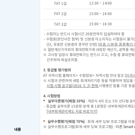
12:30 ~ 14:00
TAT 1급
FAT 2급
15:00 ~ 16:00
15:00 ~ 16:30
TAT 2급
- 수험자는 반드시 시험시간 20분전까지 입실하여야 함
- 수험표(본인사진 첨부) 및 신분증 미소지자는 시험응시 불가(
[
유효 신분증 종류확인
(단, 유효한 신분증의 경우만 인정)
※ 일반계산기이외의 휴대전화기에 내장된 계산기, 공학용 계산
※ 고사장 입장시 휴대전화기는 반드시 끄고, 수험 중 휴대전
간주하여 퇴실조치함.
3. 등급별 평가범위
[
자격
AT 자격시험 홈페이지> 수험정보> 자격시험 안내 참조
※ 시험과 관련하여 세법·회계처리기준 등을 적용하여 정답을 
시험 시행 공고일(2016. 5. 2) 현재
시행중인 법률·기준 등을
4. 시험방법
실무이론평가(배점 30%)
: 객관식 4지 또는 5지 선다형 문제
- 등급별 실무이론 15문항 문제 중 1문항은 내부회계관리제도
[내부회계관리제도 자료 바로가기]
실무수행평가(배점 70%)
: 회계·세무 S/W 프로그램을 이
※ 실무수행프로그램(회계·세무 S/W 프로그램) :
더존 Smart 
내용