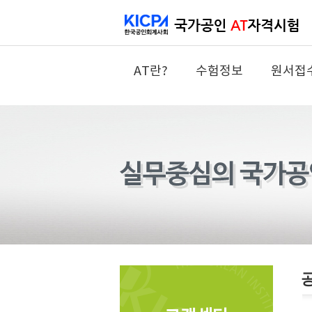
AT란?
수험정보
원서접