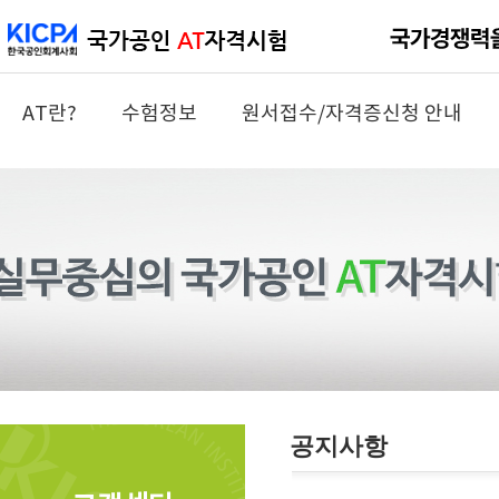
AT란?
수험정보
원서접수/자격증신청 안내
공지사항