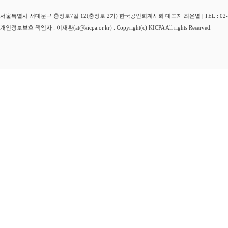
서울특별시 서대문구 충정로7길 12(충정로 2가) 한국공인회계사회 대표자 최운열 | TEL : 02-3149-
개인정보보호 책임자 : 이재환(at@kicpa.or.kr) : Copyright(c) KICPA All rights Reserved.