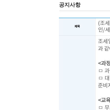
공지사항
(조세
제목
인/
조세
과 
<과
ㅁ 과정
ㅁ 대
준비
<교육
ㅁ 무