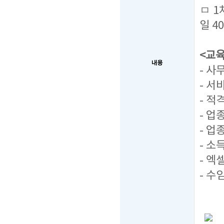
ㅁ 1차
일 4
<교
내용
- 사
- 서
- 
- 업
- 업
- 소
- 엑
- 수