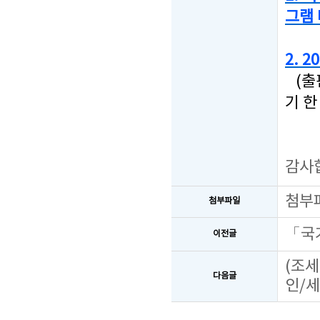
그램
2. 
(출
기 한
감사
첨부
첨부파일
「국
이전글
(조세
다음글
인/