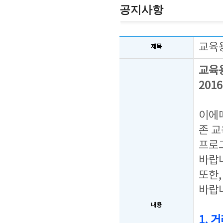
공지사항
교육
제목
교육
201
이에따
존 
프로
바랍
또한
바랍
내용
1. 