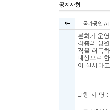
공지사항
「국가공인 A
제목
본회가 운
각층의 성원
격을 취득
대상으로 한
이 실시하고
□
행 사 명
: