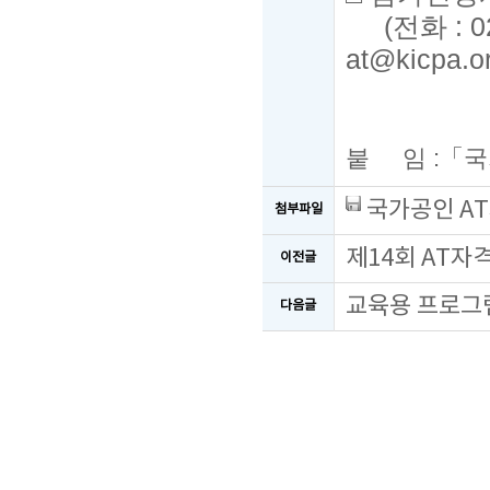
(
전화
: 
at@kicpa.or
붙 임
:
「
국
국가공인 AT
첨부파일
제14회 AT자
이전글
교육용 프로그
다음글