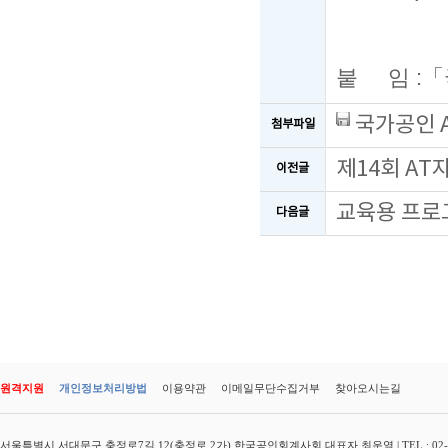
붙 임
:
「
국가공인 A
첨부파일
제14회 AT
이전글
교육용 프로
다음글
원격지원
개인정보처리방법
이용약관
이메일무단수집거부
찾아오시는길
서울특별시 서대문구 충정로7길 12(충정로 2가) 한국공인회계사회 대표자 최운열 | TEL : 02-3149-