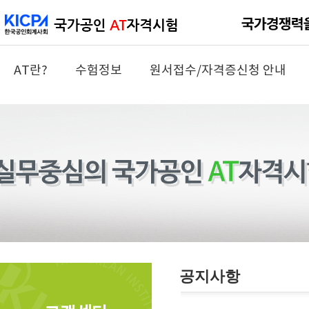
AT란?
수험정보
원서접수/자격증신청 안내
공지사항