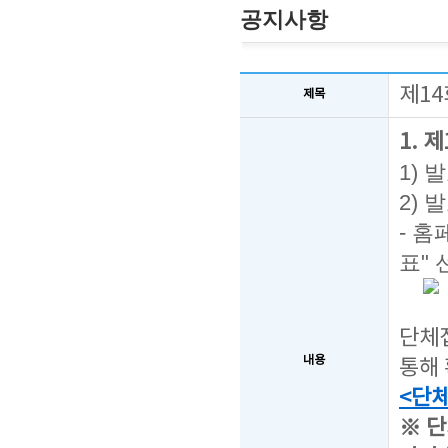
공지사항
제14
제목
1. 
1) 
2) 
- 홈
표" 
단체접
내용
통해 
<단
※ 단