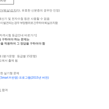
90
분
가(퇴실)조치
(단, 유효한 신분증의 경우만 인정)
계산기 및 전자수첩 등은 사용할 수 없음
용이 발견되는 경우 부정행위로 간주하여 퇴실조치함
자격시험 등급안내 바로가기
]
을 구하여야 하는 문제는
등을 적용하여 그 정답을 구하여야 함
제 (평가문항 : 등급별 15문항)
도에서 출제 됨
용한 실기형 문제
(Smart A 반영)
프로그램
(2015년 버전)
시
합격