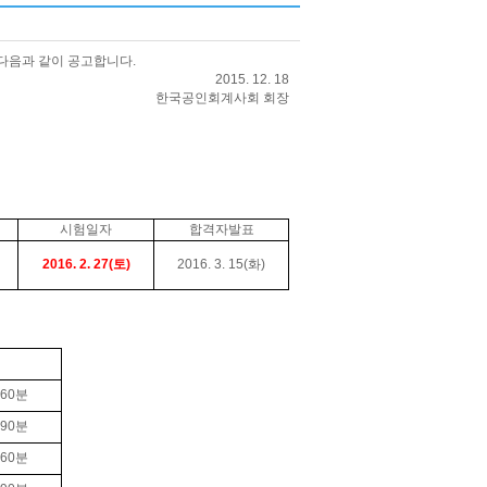
 다음과 같이 공고합니다
.
2015. 12. 18
한국공인회계사회 회장
시험일자
합격자발표
2016. 2. 27(토)
2016. 3. 15(화)
60
분
90
분
60
분