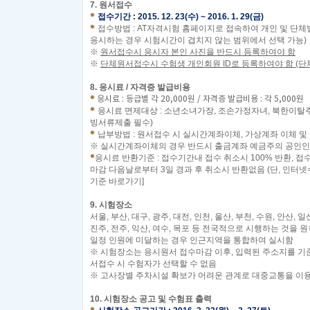
7.
원서접수
접수기간
:
2015. 12. 23(수) ~ 2016. 1. 29(금)
접수방법
: AT자격시험
홈페이지
로 접속하여 개인 및 단체
응시하는 경우 시험시간이 겹치지 않는 범위에서 선택 가능
)
※
원서접수시 응시자 본인 사진을 반드시 등록하여야 함
※
단체원서접수시 수험생 개인회원 ID로 등록하여야 함 (단
8.
응시료 / 자격증 발급비용
응시료 : 등급별 각 20,000원 / 자격증 발급비용 : 각 5,000원
응시료 면제대상 : 소년소녀가장, 조손가정자녀, 북한이탈
빙서류제출 필수)
납부방법
:
원서접수 시 실시간계좌이체
,
가상계좌 이체 및
※
실시간계좌이체의 경우 반드시 출금계좌 예금주의 공인인
응시료 반환기준 : 접수기간내 접수 취소시 100% 반환, 접
마감 다음날로부터 3일 경과 후 취소시 반환없음 (단, 인
기준 바로가기]
9.
시험장소
서울,
부산,
대구,
광주,
대전,
인천,
울산,
부천,
수원,
안산,
일산
진주,
전주,
익산,
여수,
목포
등 전국적으로 시행하는 것을 원
일정 인원에 미달하는 경우 인근지역을 통합하여 실시함
※
시험장소는 응시원서 접수마감 이후
,
입력된 주소지를 기
서접수 시 수험자가 선택할 수 없음
※ 고사장별 주차시설 확보가 어려운 관계로 대중교통을 이용
10.
시험장소 공고 및 수험표 출력