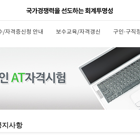
수/자격증신청 안내
보수교육/자격갱신
구인·구직
공지사항