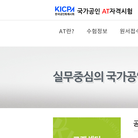
AT란?
수험정보
원서접