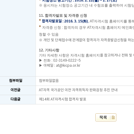
시험장소 공고기간
:
2016. 2. 22(월) ~ 2. 27(토)
※ 응시자는 시험
장소 공고기간 내 수험표를 출력하여 시험당
11.
합격자발표 및 자격증 신청
2016. 3. 15(화)
,
AT자격시험 홈페이지
를 통
합격자발표일
:
자격증 신청
:
합격자의 경우 AT자격시험 홈페이지
메인화면
청할 수 있음
※ 개인 및 단체접수에 관계없이 합격자가 자격증발급신청을 하는
12.
기타사항
기타 자세한 사항은 자격시험 홈페이지
를 참고하거나 전화 및
▶ 전화 : 02-3149-0222~5
▶ 이메일 : at@kicpa.or.kr
첨부파일
첨부파일없음
이전글
AT자격 국가공인 이전 자격취득자 완화검정 추진 안내
다음글
제14회 AT자격시험 합격자 발표