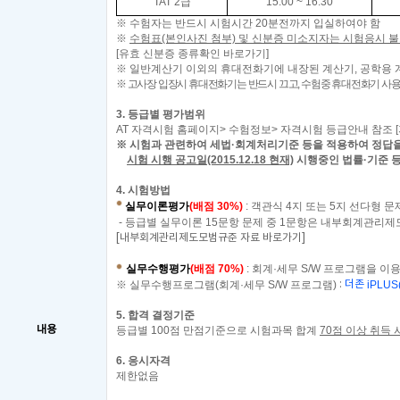
TAT 2
급
15:00 ~ 16:30
※
수험자는 반드시 시험시간
20
분전까지 입실하여야 함
※
수험표(본인사진 첨부) 및 신분증 미소지자는 시험응시 불
[
유효 신분증 종류확인 바로가기
]
※ 일반계산기 이외의 휴대전화기에 내장된 계산기, 공학용 
※
고사장 입장시 휴대전화기는 반드시 끄고, 수험중 휴대전화기 사
3.
등급별 평가범위
AT
자격시험 홈페이지
>
수험정보
>
자격시험 등급안내 참조
[
※ 시험과 관련하여 세법·회계처리기준 등을 적용하여 정답
시험 시행 공고일(2015.12.18 현재)
시행중인
법률·기준 
4.
시험방법
실무이론평가
(배점 30%)
: 객관식 4지 또는 5지 선다형 문
- 등급별 실무이론 15문항 문제 중 1문항은 내부회계관리제
[내부회계관리제도모범규준 자료 바로가기]
실무수행평가
(배점 70%)
: 회계·세무 S/W 프로그램을 이
※
실무수행프로그램(회계·세무 S/W 프로그램)
:
더존
iPLUS
5.
합격 결정기준
내용
등급별
100
점 만점기준으로 시험과목 합계
70
점 이상 취득 
6.
응시자격
제한없음