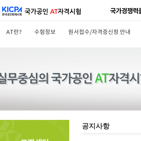
AT란?
수험정보
원서접수/자격증신청 안내
공지사항