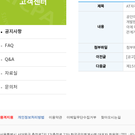
고객센터
제목
AT자
공인
개발원
내용
이에 
공지사항
관계기
FAQ
첨부파일
첨부
이전글
[공고
Q&A
다음글
제15
자료실
문의처
원격지원
개인정보처리방법
이용약관
이메일무단수집거부
찾아오시는길
서울특별시 서대문구 충정로7길 12(충정로 2가) 한국공인회계사회 대표자 최운열 | TEL : 02-3149-