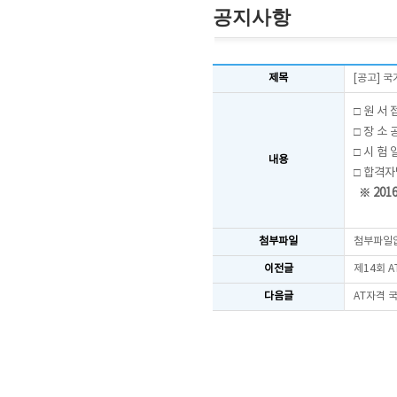
공지사항
제목
[공고] 
□
원 서 접 
□ 장 소 공
□ 시 험 일
내용
□ 합격자발
※ 201
첨부파일
첨부파일
이전글
제14회 
다음글
AT자격 