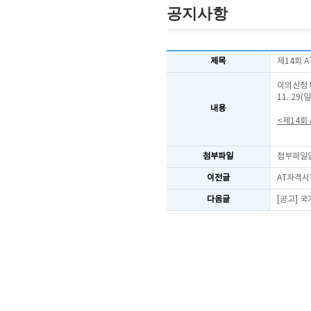
공지사항
제목
제14회 
이의신청 
11. 29
내용
<제14회
첨부파일
첨부파일
이전글
AT자격시
다음글
[공고] 