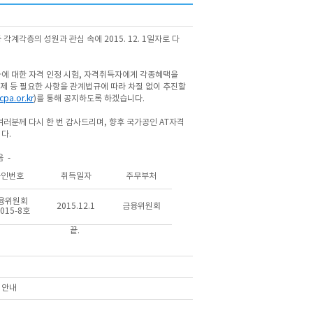
계각층의 성원과 관심 속에 2015. 12. 1일자로 다
에 대한 자격 인정 시험, 자격취득자에게 각종혜택을
정제 등 필요한 사항을 관계법규에 따라 차질 없이 추진할
icpa.or.kr
)를 통해 공지하도록 하겠습니다.
러분께 다시 한 번 감사드리며, 향후 국가공인 AT자격
다.
 -
공인번호
취득일자
주무부처
융위원회
2015.12.1
금융위원회
015-8호
.
 안내