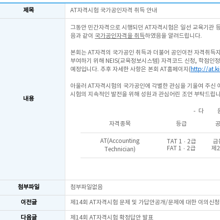
제목
AT자격시험 국가공인자격 취득 안내
그동안 민간자격으로 시행되던 AT자격시험은 일선 교육기관 등 각
음과 같이
국가공인자격을 취득
하였음을 알려드립니다.
본회는 AT자격의 국가공인 취득과 더불어 공인이전 자격취득자
부여하기 위해 NEIS(교육정보시스템) 자격코드 신청, 학점인
예정입니다. 추후 자세한 사항은 본회 AT홈페이지(
http://at.k
아울러 AT자격시험의 국가공인에 각별한 관심을 기울여 주신 여
시험의 지속적인 발전을 위해 성원과 관심어린 조언 부탁드립니
내용
- 다 음
자격종목
등급
AT(Accounting
TAT 1 · 2급
금
FAT 1 · 2급
제2
Technician)
끝
첨부파일
첨부파일없음
이전글
제14회 AT자격시험 문제 및 가답안공개/문제에 대한 이의신청
다음글
제14회 AT자격시험 확정답안 발표