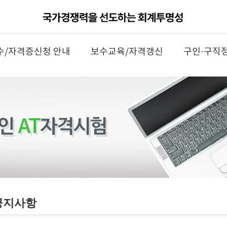
수/자격증신청 안내
보수교육/자격갱신
구인·구직
공지사항