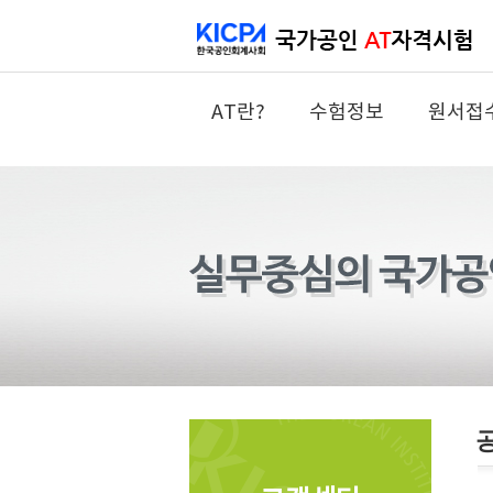
AT란?
수험정보
원서접