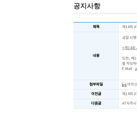
공지사항
제목
제14회 
금일 시행
<제14회
내용
또한, 제
를 작성하
E-Mail :
a
첨부파일
이의신
이전글
제14회 
다음글
AT자격시